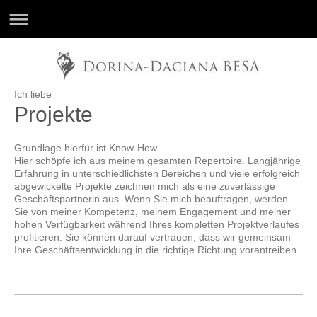
Ich liebe
Projekte
Grundlage hierfür ist Know-How.
Hier schöpfe ich aus meinem gesamten Repertoire. Langjährige
Erfahrung in unterschiedlichsten Bereichen und viele erfolgreich
abgewickelte Projekte zeichnen mich als eine zuverlässige
Geschäftspartnerin aus. Wenn Sie mich beauftragen, werden
Sie von meiner Kompetenz, meinem Engagement und meiner
hohen Verfügbarkeit während Ihres kompletten Projektverlaufes
profitieren. Sie können darauf vertrauen, dass wir gemeinsam
Ihre Geschäftsentwicklung in die richtige Richtung vorantreiben.